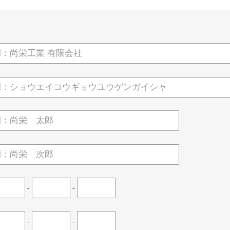
-
-
-
-